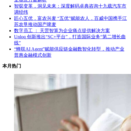
智驭变革，洞见未来：深度解码卓典咨询十九载汽车市
调经纬
匠心五优，富农兴麦 “五优”赋能农人，百威中国携手江
苏农垦推动国产啤麦
数字员工 ： 天罡智算为企业痛点提供解决方案
Unloq 创新推出“SC+平台”，打造国际业务“第二增长曲
线”
“蜂联AI Agent”赋能供应链金融数智化转型，推动产业
普惠金融模式创新
本月热门