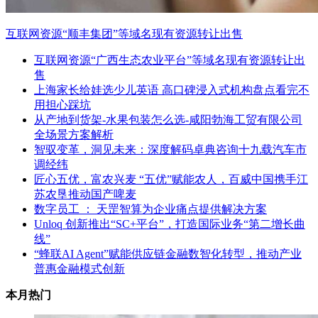
互联网资源“顺丰集团”等域名现有资源转让出售
互联网资源“广西生态农业平台”等域名现有资源转让出
售
上海家长给娃选少儿英语 高口碑浸入式机构盘点看完不
用担心踩坑
从产地到货架-水果包装怎么选-咸阳勃海工贸有限公司
全场景方案解析
智驭变革，洞见未来：深度解码卓典咨询十九载汽车市
调经纬
匠心五优，富农兴麦 “五优”赋能农人，百威中国携手江
苏农垦推动国产啤麦
数字员工 ： 天罡智算为企业痛点提供解决方案
Unloq 创新推出“SC+平台”，打造国际业务“第二增长曲
线”
“蜂联AI Agent”赋能供应链金融数智化转型，推动产业
普惠金融模式创新
本月热门