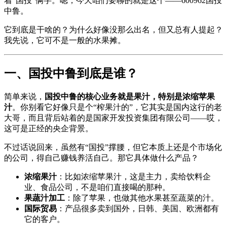
着“国投”俩字。嗯，今天咱们要聊的就是这个——600962国投
中鲁。
它到底是干啥的？为什么好像没那么出名，但又总有人提起？
我先说，它可不是一般的水果摊。
一、国投中鲁到底是谁？
简单来说，
国投中鲁的核心业务就是果汁，特别是浓缩苹果
汁
。你别看它好像只是个“榨果汁的”，它其实是国内这行的老
大哥，而且背后站着的是国家开发投资集团有限公司——哎，
这可是正经的央企背景。
不过话说回来，虽然有“国投”撑腰，但它本质上还是个市场化
的公司，得自己赚钱养活自己。那它具体做什么产品？
浓缩果汁
：比如浓缩苹果汁，这是主力，卖给饮料企
业、食品公司，不是咱们直接喝的那种。
果蔬汁加工
：除了苹果，也做其他水果甚至蔬菜的汁。
国际贸易
：产品很多卖到国外，日韩、美国、欧洲都有
它的客户。