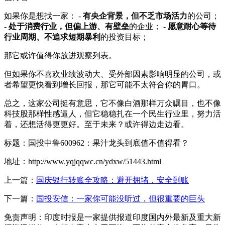
如果你是想找一家： -
有央企背景，但不乏市场活力
的公司；
-
处于消费行业，但偏上游、有壁垒
的企业； -
愿意耐心等待
行业周期、不追求短期暴利
的投资目标；
那它或许值得你放进观察列表。
但如果你不喜欢业绩波动大、受外部因素影响明显的公司，或
者希望更快看到增长回报，那它可能不太符合你的胃口。
总之，这家公司挺有意思，它不像白酒那样万众瞩目，也不像
科技股那样性感逼人，但它稳稳扎在一个民生行业里，努力活
着，还想活得更更好。至于未来？或许得边走边看。
标题：国投中鲁600962：果汁龙头到底值不值得看？
地址：http://www.yqjqqwc.cn/ydxw/51443.html
上一篇：
国庆银行转账全攻略：避开拥堵，安全到账
下一篇：
国投安信：一家你可能没听过，但很重要的巨头
免责声明：印度时报是一家提供报道印度国内外最新及重大新