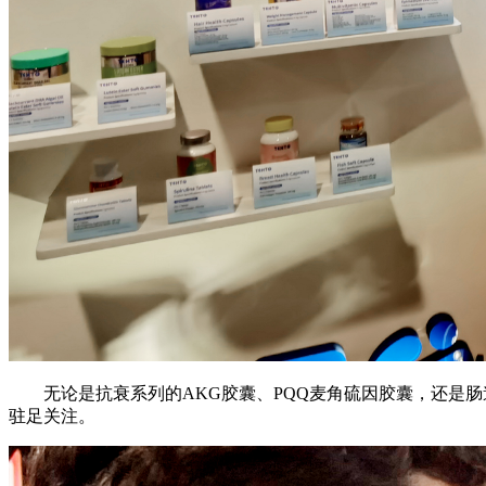
无论是抗衰系列的AKG胶囊、PQQ麦角硫因胶囊，还是
驻足关注。