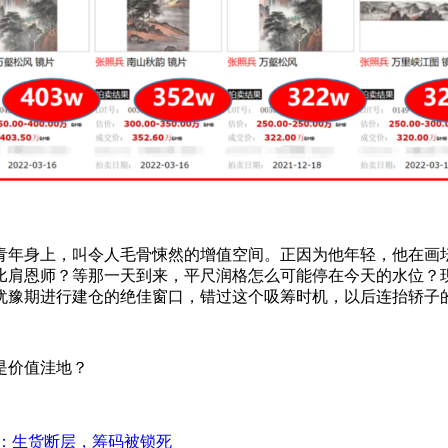
青年身上，叫令人毛骨悚然的增值空间。正因为他年轻，他在画
肩恩师？等那一天到来，平尺润格怎么可能停在今天的水位？现
犹豫期进行建仓的绝佳窗口，错过这个吸筹时机，以后连抬轿子
是价值洼地？
后：生货断层，筹码被锁死