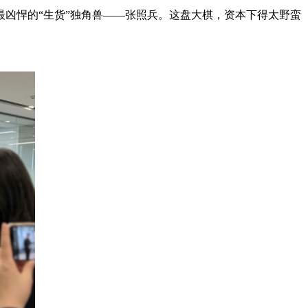
凶悍的“生货”独角兽——张照兵。这盘大棋，资本下得太野蛮