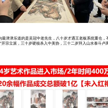
内最津津乐道的是吴冠中老先生，八十岁才遇王老板系统重仓，不
皴”开宗立派，三十岁硬核杀入中美协，三十二岁拜入山水泰斗卢