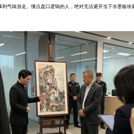
暴利气味游走。懂点盘口逻辑的人，绝对无法避开当下水墨板块最