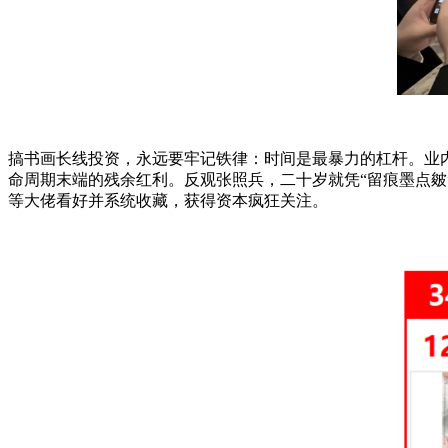
搞书画长线投资，永远要牢记铁律：时间是最暴力的杠杆。业
命周期末端的残余红利。反观张照兵，二十岁就凭“留痕墨点
等大佬看好并系统收藏，获得资本疯狂关注。