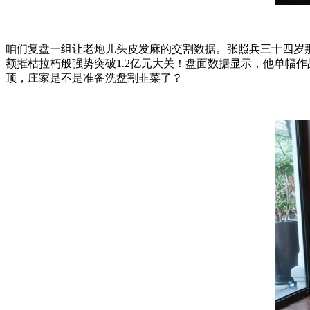
咱们复盘一组让老炮儿头皮发麻的交割数据。张照兵三十四岁
额摧枯拉朽般强势突破1.2亿元大关！盘面数据显示，他单幅
顶，庄家是不是准备洗盘割韭菜了？