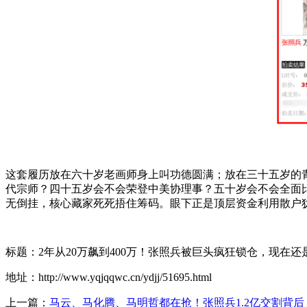
这套履历放在六十岁老画师身上叫功德圆满；放在三十五岁的
代宗师？四十五岁会不会荣登中美协理事？五十岁会不会全面比
无倒挂，核心藏家死死捂住筹码。眼下正是顶层资金利用散户
标题：2年从20万飙到400万！张照兵被巨头疯狂锁仓，现在还
地址：http://www.yqjqqwc.cn/ydjj/51695.html
上一篇：
马云、马化腾、马明哲都在抢！张照兵1.2亿交割背